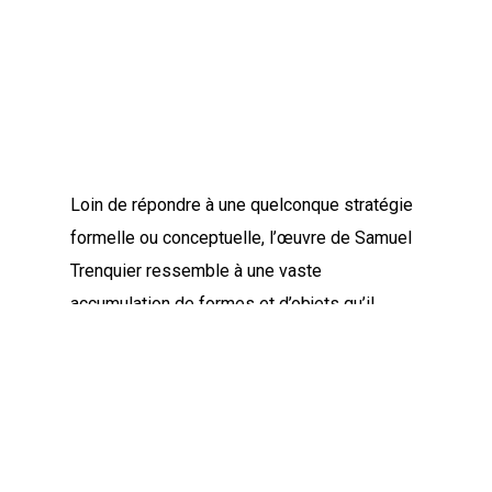
Loin de répondre à une quelconque stratégie
formelle ou conceptuelle, l’œuvre de Samuel
Trenquier ressemble à une vaste
accumulation de formes et d’objets qu’il
collecte à peu près partout où il se trouve. Il
peut s’agir de n’importe quoi : des morceaux
de bois, de plastique, de carton, des jouets,
du grillage ou des pinces à linge.