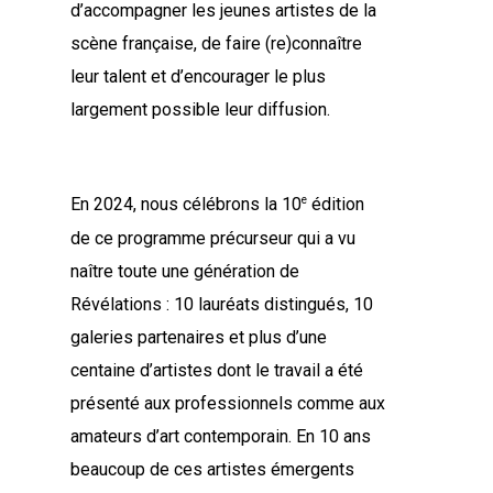
d’accompagner les jeunes artistes de la
licensing, payment methods, and game
scène française, de faire (re)connaître
variety.
leur talent et d’encourager le plus
largement possible leur diffusion.
Modern learners often need more than
e
En 2024, nous célébrons la 10
édition
literal translation: they need guidance on
de ce programme précurseur qui a vu
pronunciation and script conversion.
naître toute une génération de
Online resources like the Collins
Révélations : 10 lauréats distingués, 10
translator provide practical tools to
galeries partenaires et plus d’une
bridge scripts and sounds, helping users
centaine d’artistes dont le travail a été
read unfamiliar alphabets and approach
présenté aux professionnels comme aux
authentic pronunciation. The interface is
amateurs d’art contemporain. En 10 ans
designed for clarity, with options to
beaucoup de ces artistes émergents
compare source text, phonetic