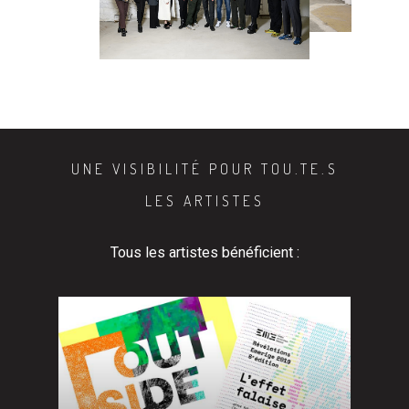
transparent terms, and payment
gebruikers draait het vooral om
a way that does not create unnecessary
without sacrificing security or
providers that support near-instant
efficiëntie: snel inloggen, overzicht
delays. As digital payments continue to
transparency. As payment technology
settlement. As digital wallets and bank
behouden en zonder onnodige
evolve, the best-performing sites are
improves, faster withdrawals are
transfer services continue to improve,
vertragingen kunnen deelnemen.
those that balance convenience with
increasingly seen not as a luxury, but as
expectations around withdrawal times
Daardoor verschuift de focus van
responsible administration, giving users
a basic standard for a well-run platform.
are rising, making payout performance a
administratieve drempels naar de
a clearer sense of when winnings will
UNE VISIBILITÉ POUR TOU.TE.S
central part of the overall user
kwaliteit van het platform, de
arrive and what steps are required
experience.
transparantie van de voorwaarden en de
LES ARTISTES
before release.
betrouwbaarheid van de betaalomgeving.
Tous les artistes bénéficient :