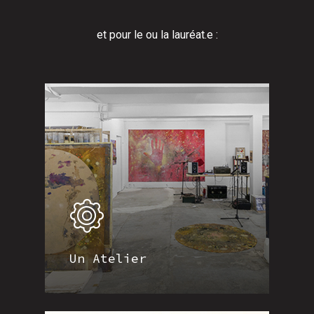
et pour le ou la lauréat.e :
Un Atelier