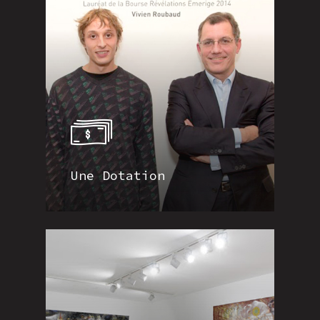
Une Dotation