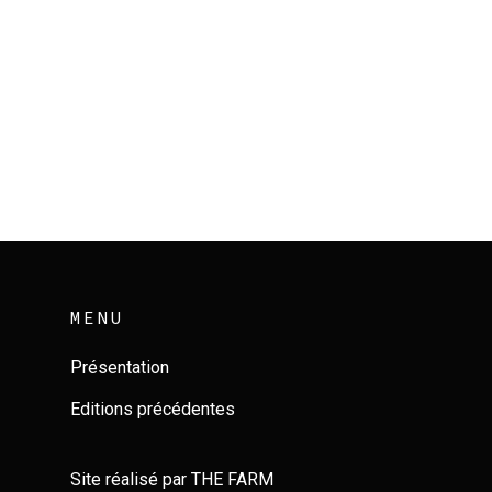
MENU
Présentation
Editions précédentes
Site réalisé par
THE FARM