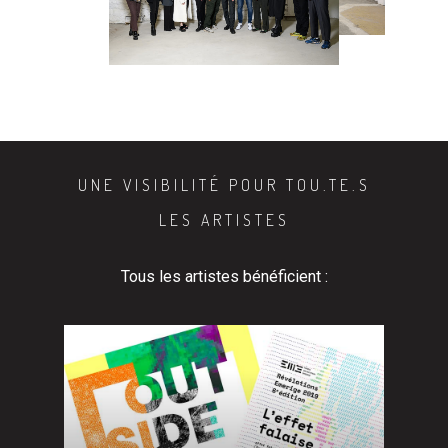
transparent terms, and payment
gebruikers draait het vooral om
a way that does not create unnecessary
without sacrificing security or
providers that support near-instant
efficiëntie: snel inloggen, overzicht
delays. As digital payments continue to
transparency. As payment technology
settlement. As digital wallets and bank
behouden en zonder onnodige
evolve, the best-performing sites are
improves, faster withdrawals are
transfer services continue to improve,
vertragingen kunnen deelnemen.
those that balance convenience with
increasingly seen not as a luxury, but as
expectations around withdrawal times
Daardoor verschuift de focus van
responsible administration, giving users
a basic standard for a well-run platform.
are rising, making payout performance a
administratieve drempels naar de
a clearer sense of when winnings will
UNE VISIBILITÉ POUR TOU.TE.S
central part of the overall user
kwaliteit van het platform, de
arrive and what steps are required
experience.
transparantie van de voorwaarden en de
LES ARTISTES
before release.
betrouwbaarheid van de betaalomgeving.
Tous les artistes bénéficient :