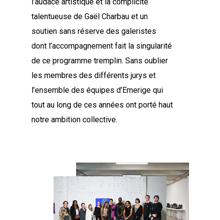
et des bonus attractifs. La sécurité des
wilds
, qui propose une expérience
l’audace artistique et la complicité
operator handles verification, banking,
die ontwikkeling wint het concept van
large sélection de jeux et des бонус
interface conviviale. Les joueurs peuvent
marketing flourish. Players increasingly
interaktywną ofertą gier.
πλατφορμών ψυχαγωγίας και των
players, alongside game variety,
indépendants comme
seinecanada.com
joueurs peuvent tester des démos avant
leurs gains en temps réel. Les casinos
transparence des conditions de retrait
constante.
casinoinfinity
est un exemple
populaires. Les bonus de bienvenue, les
sous, des jeux de table et des options
transactions et la transparence sont
dynamique et des fonctionnalités
talentueuse de Gaël Charbau et un
and internal processing. Players
een
geen account casino
aan aandacht,
attractifs. Avant de jouer, il est conseillé
profiter de jackpots progressifs et de
compare verification steps, banking
τάσεων που διαμορφώνουν τη χρήση
licensing, and payment flexibility. Clear
permettent d’évaluer les casinos en
de miser de l’argent réel. La qualité
en ligne offrent également des
est cruciale pour éviter toute confusion.
de plateforme offrant une expérience
tours gratuits et les programmes de
en direct. Les joueurs peuvent participer
essentielles pour choisir une plateforme
innovantes. Les joueurs apprécient les
soutien sans réserve des galeristes
increasingly compare withdrawal
omdat spelers minder stappen hoeven
de vérifier les licences et les avis des
jeux en direct avec des croupiers
options, and processing windows before
τους.
withdrawal rules, verified accounts, and
ligne selon leurs taux de retour et leurs
graphique et sonore améliore
applications mobiles pour jouer partout.
Les joueurs recherchent également des
complète avec des jeux variés et des
fidélité rendent l’expérience encore plus
à des tournois et gagner des
fiable. Les utilisateurs recherchent
interfaces modernes et les paiements
dont l’accompagnement fait la singularité
methods, looking for clear timeframes,
te doorlopen voordat zij toegang krijgen
utilisateurs pour éviter les risques.
professionnels. La compatibilité mobile
choosing where to play, because a
support for local banking methods all
conditions de paiement.
l’immersion. Il est essentiel de jouer de
L’aspect social et interactif devient de
jeux équitables et certifiés, garantissant
bonus attractifs. Les joueurs peuvent
intéressante. Il est important de vérifier
récompenses intéressantes. Les
également une interface intuitive et un
rapides. Les casinos proposent souvent
de ce programme tremplin. Sans oublier
low friction, and support for local
tot het spelaanbod. In plaats van een
est également un avantage majeur. Les
shorter wait for funds often signals a
help reduce delays, while e-wallets and
manière responsable et de fixer des
plus en plus important, avec des tournois
une expérience honnête et agréable sur
explorer différentes catégories et
les licences et les avis pour garantir un
systèmes de sécurité avancés
service client réactif pour une
des promotions régulières pour fidéliser
les membres des différents jurys et
payment options that can move funds
uitgebreid registratieproces staat
plateformes fiables offrent un cryptage
more efficient operation overall. A
fast
instant transfer options often set the
limites pour profiter pleinement du
et des événements en direct.
le long terme.
profiter d’une interface intuitive. La
environnement de jeu sûr et
garantissent la protection des données.
expérience optimale.
les utilisateurs. Il est recommandé de
l’ensemble des équipes d’Emerige qui
without unnecessary delays. That is why
directe beschikbaarheid centraal, vaak in
avancé pour protéger les données
withdrawal casino nz
is typically
pace for smaller cash-outs. Reviewers
divertissement sans risques financiers
transparence, la sécurité et la rapidité
responsable.
Une bonne plateforme offre également
lire les conditions générales avant de
tout au long de ces années ont porté haut
the phrase
fastest payout online casino
combinatie met moderne
personnelles des utilisateurs.
associated with streamlined account
comparing the
fastest payout online
excessifs.
des transactions sont des éléments clés
un support client disponible en
commencer à jouer.
notre ambition collective.
often signals more than speed alone; it
betaalmethoden en een gestroomlijnde
checks, clear cashier rules, and payment
casino nz
options usually look beyond
pour choisir un bon casino en ligne
permanence pour répondre aux
points to a broader standard of
verificatie. Dat past bij een bredere trend
methods that support near-instant
headline bonuses and focus on
aujourd’hui.
questions.
operational discipline, where identity
waarin gebruiksgemak en mobiele
transfers or same-day processing. Yet
processing times, identity checks, and
checks are streamlined and transaction
toegankelijkheid belangrijker worden,
speed is only one part of the picture,
whether limits are stated plainly. The
queues are managed with consistency.
terwijl aanbieders tegelijk duidelijke
since reliable operators also publish
strongest operators tend to balance
Faster transfers are usually associated
regels moeten volgen rond identiteit en
transparent terms, maintain consistent
efficiency with responsible procedures,
with well-organized account systems,
verantwoord spelen. Voor veel
limits, and handle identity confirmation in
giving players a smoother experience