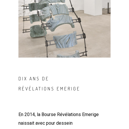
DIX ANS DE
RÉVÉLATIONS EMERIGE
For readers comparing gaming
En 2014, la Bourse Révélations Emerige
platforms, the
best online casinos real
naissait avec pour dessein
money
options are usually evaluated by